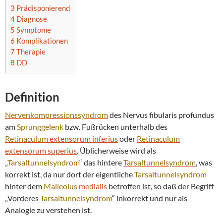
3
Prädisponierend
4
Diagnose
5
Symptome
6
Komplikationen
7
Therapie
8
DD
Definition
Nervenkompressionssyndrom
des Nervus fibularis profundus
am
Sprunggelenk
bzw. Fußrücken unterhalb des
Retinaculum
extensorum inferius
oder
Retinaculum
extensorum superius
. Üblicherweise wird als
„
Tarsaltunnelsyndrom
“ das hintere
Tarsaltunnelsyndrom
, was
korrekt ist, da nur dort der eigentliche
Tarsaltunnelsyndrom
hinter dem
Malleolus
medialis
betroffen ist, so daß der Begriff
„Vorderes
Tarsaltunnelsyndrom
“ inkorrekt und nur als
Analogie zu verstehen ist.