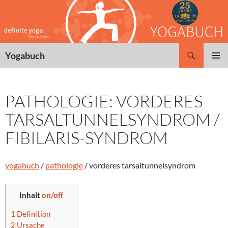
Zum
Inhalt
springen
Suchen
Yogabuch
PRIMÄR
MENÜ
PATHOLOGIE: VORDERES
TARSALTUNNELSYNDROM /
FIBILARIS-SYNDROM
yogabuch
/
pathologie
/ vorderes tarsaltunnelsyndrom
Inhalt
on/off
1
Definition
2
Ursache