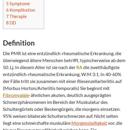
5
Symptome
6
Komplikation
7
Therapie
8
DD
Definition
Die PMR ist eine entzündlich-rheumatische Erkrankung, die
überwiegend ältere Menschen betrifft, typischerweise ab dem
50. Lj. In diesem Alter ist sie nach der
RA
die zweithäufigste
entzündlich-rheumatische Erkrankung, W:M 3:1. In 40-60%
der Fälle tritt sie zusammen mit einer Riesenzellarteriitis auf
(Morbus Horton/Arteriitis temporalis) Sie beginnt mit
Fibromyalgie
-ähnlichen akuten, deutlich ausgeprägten
Schmerzphänomenen im Bereich der Muskulatur des
Schultergürtels oder Beckengürgels, die morgens einsetzen.
95% weisen bilaterale Schulterschmerzen auf. Nicht selten
liegt eine schmerzhafte muskuläre
Morgensteifigkeit
vor, die
bis zur Bewegungsunfähigkeit reichen kann. Ein