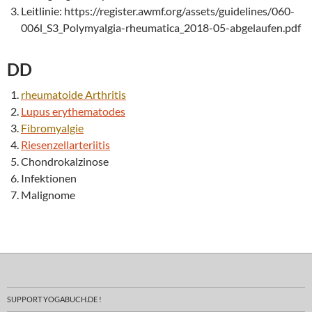
Leitlinie: https://register.awmf.org/assets/guidelines/060-
006l_S3_Polymyalgia-rheumatica_2018-05-abgelaufen.pdf
DD
rheumatoide
Arthritis
Lupus erythematodes
Fibromyalgie
Riesenzellarteriitis
Chondrokalzinose
Infektionen
Malignome
SUPPORT YOGABUCH.DE !