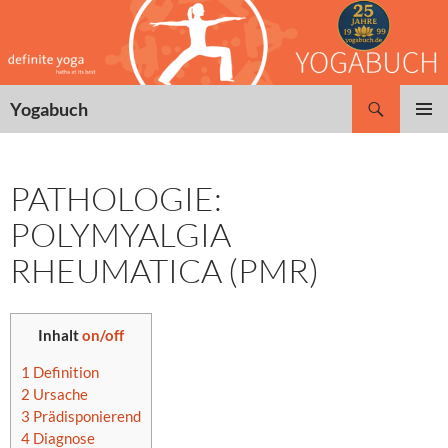
Zum
Inhalt
springen
Suchen
Yogabuch
PRIMÄR
MENÜ
PATHOLOGIE:
POLYMYALGIA
RHEUMATICA (PMR)
Inhalt
on/off
1
Definition
2
Ursache
3
Prädisponierend
4
Diagnose