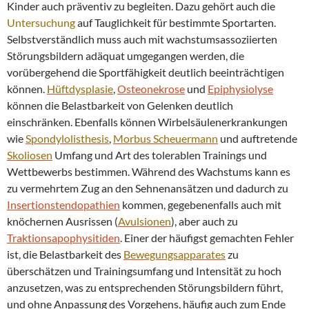
Kinder auch präventiv zu begleiten. Dazu gehört auch die
Untersuchung
auf Tauglichkeit für bestimmte Sportarten.
Selbstverständlich muss auch mit wachstumsassoziierten
Störungsbildern adäquat umgegangen werden, die
vorübergehend die Sportfähigkeit deutlich beeinträchtigen
können.
Hüftdysplasie
,
Osteonekrose
und
Epiphysiolyse
können die Belastbarkeit von Gelenken deutlich
einschränken. Ebenfalls können Wirbelsäulenerkrankungen
wie
Spondylolisthesis
,
Morbus
Scheuermann
und auftretende
Skoliosen
Umfang und Art des tolerablen Trainings und
Wettbewerbs bestimmen. Während des Wachstums kann es
zu vermehrtem Zug an den Sehnenansätzen und dadurch zu
Insertionstendopathien
kommen, gegebenenfalls auch mit
knöchernen Ausrissen (
Avulsionen
), aber auch zu
Traktionsapophysitiden
. Einer der häufigst gemachten Fehler
ist, die Belastbarkeit des
Bewegungsapparates
zu
überschätzen und Trainingsumfang und Intensität zu hoch
anzusetzen, was zu entsprechenden Störungsbildern führt,
und ohne Anpassung des Vorgehens, häufig auch zum Ende