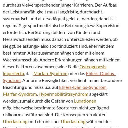
durchaus vielversprechender junger Karrieren. Der Aufbau
der Leistungsfähigkeit muss langfristig, durchdacht,
systematisch und altersadäquat geleitet werden, dabei ist
regelmäßige sportmedizinische Betreuung bzw. Supervision
erforderlich. Bei Störungsbildern von Kindern und
Heranwachsenden muss danach unterschieden werden, ob
sie ggf. belastungs- also sportinduziert sind, eher mit dem
bestimmten Alter zusammenhängen oder mit einem
Wachstumsschub. Andere Erkrankungen hängen mit keinem
dieser Faktoren zusammen, wie z.B. die
Osteogenesis
imperfecta
, das
Marfan-Syndrom
oder das
Ehlers-Danlos-
Syndrom
. Abnorme Beweglichkeit verdient immer besondere
Beachtung und muss u.a. auf
Ehlers-Danlos-Syndrom
,
Marfan-Syndrom
,
Hypermobilitätssyndrom
abgeklärt
werden, zumal durch die Gefahr von
Luxationen
möglicherweise bestimmte Sportarten nicht genügend
risikoarm ausführbar sind. Die Konsequenzen akuter
Überlastung
und chronischer
Überlastung
während der