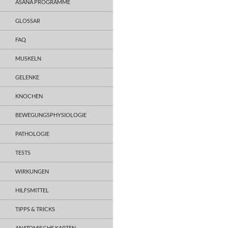
ASANA PROGRAMME
GLOSSAR
FAQ
MUSKELN
GELENKE
KNOCHEN
BEWEGUNGSPHYSIOLOGIE
PATHOLOGIE
TESTS
WIRKUNGEN
HILFSMITTEL
TIPPS & TRICKS
ANATOMISCHE KARTEN