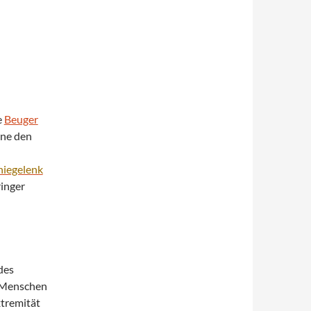
e
Beuger
hne den
niegelenk
inger
des
n Menschen
xtremität