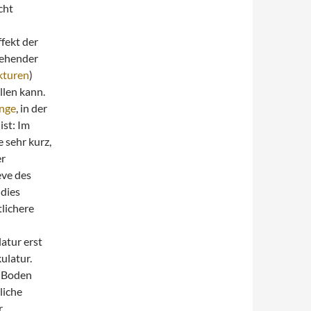
cht
fekt der
gehender
kturen
)
len kann.
nge
, in der
ist: Im
e sehr kurz,
er
eve des
 dies
lichere
atur erst
ulatur.
m Boden
liche
r