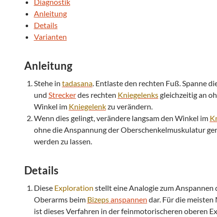
Diagnostik
Anleitung
Details
Varianten
Anleitung
Stehe in
tadasana
. Entlaste den rechten Fuß. Spanne di
und
Strecker
des rechten
Kniegelenks
gleichzeitig an o
Winkel im
Kniegelenk
zu verändern.
Wenn dies gelingt, verändere langsam den Winkel im
K
ohne die Anspannung der Oberschenkelmuskulatur ger
werden zu lassen.
Details
Diese
Exploration
stellt eine Analogie zum Anspannen 
Oberarms beim
Bizeps
anspannen
dar. Für die meiste
ist dieses Verfahren in der feinmotorischeren oberen E