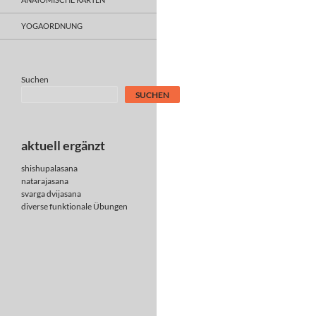
YOGAORDNUNG
Suchen
SUCHEN
aktuell ergänzt
shishupalasana
natarajasana
svarga dvijasana
diverse
funktionale Übungen