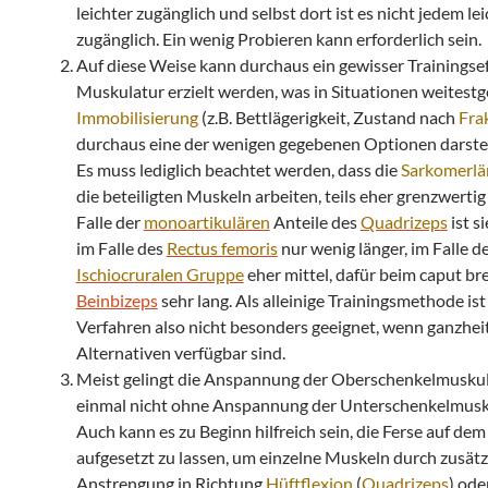
leichter zugänglich und selbst dort ist es nicht jedem lei
zugänglich. Ein wenig Probieren kann erforderlich sein.
Auf diese Weise kann durchaus ein gewisser Trainingsef
Muskulatur erzielt werden, was in Situationen weitest
Immobilisierung
(z.B. Bettlägerigkeit, Zustand nach
Fra
durchaus eine der wenigen gegebenen Optionen darstel
Es muss lediglich beachtet werden, dass die
Sarkomerlä
die beteiligten Muskeln arbeiten, teils eher grenzwertig 
Falle der
monoartikulären
Anteile des
Quadrizeps
ist si
im Falle des
Rectus femoris
nur wenig länger, im Falle d
Ischiocruralen Gruppe
eher mittel, dafür beim caput br
Beinbizeps
sehr lang. Als alleinige Trainingsmethode ist
Verfahren also nicht besonders geeignet, wenn ganzheit
Alternativen verfügbar sind.
Meist gelingt die Anspannung der Oberschenkelmuskul
einmal nicht ohne Anspannung der Unterschenkelmusk
Auch kann es zu Beginn hilfreich sein, die Ferse auf de
aufgesetzt zu lassen, um einzelne Muskeln durch zusätz
Anstrengung in Richtung
Hüftflexion
(
Quadrizeps
) ode