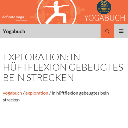
Zum
Inhalt
springen
Suchen
Yogabuch
PRIMÄR
MENÜ
EXPLORATION: IN
HÜFTFLEXION GEBEUGTES
BEIN STRECKEN
yogabuch
/
exploration
/ in hüftflexion gebeugtes bein
strecken