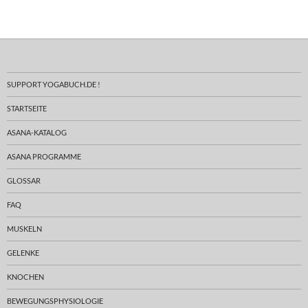
SUPPORT YOGABUCH.DE !
STARTSEITE
ASANA-KATALOG
ASANA PROGRAMME
GLOSSAR
FAQ
MUSKELN
GELENKE
KNOCHEN
BEWEGUNGSPHYSIOLOGIE