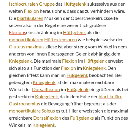
Ischiocruralen Gruppe
das
Hüftgelenk
sukzessive aus der
weiten
Flexion
heraus ohne, dass das zu verhindern wäre.
Die
biartikulären
Muskeln der Oberschenkelrückseite
setzen also in der Regel eine wesentlich größere
Flexions
einschränkung im
Hüftgelenk
als die
monoartikulären
Hüftextensoren
wie beispielsweise der
Gluteus maximus
, diese ist aber streng vom Winkel in dem
anderen von ihnen überzogenen Gelenk abhängig, dem
Kniegelenk
. Die maximale
Flexion
im
Hüftgelenk
erweist
sich also als Funktion der
Flexion
im
Kniegelenk
. Den
gleichen Effekt kann man im
Fußgelenk
beobachten. Bei
gebeugtem
Kniegelenk
ist der maximale erreichbare
Winkel der
Dorsalflexion
im
Fußgelenk
ein größerer als bei
gestrecktem
Kniegelenk
, da in dem Falle der
biartikuläre
Gastrocnemius
die Bewegung früher begrenzt als der
monoartikuläre
Soleus
es tut. Hier erweist sich die maximal
erreichbare
Dorsalflexion
des
Fußgelenks
als Funktion des
Winkels im
Kniegelenk
.