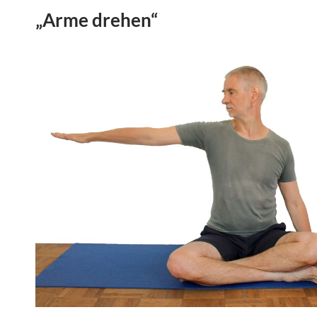
„
Arme drehen
“