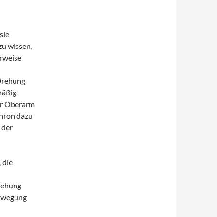
sie
zu wissen,
erweise
 Drehung
mäßig
er Oberarm
chron dazu
 der
 die
Drehung
 Bewegung