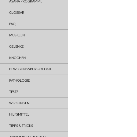
ASANA PROGRAMME
GLOSSAR
FAQ
MUSKELN
GELENKE
KNOCHEN
BEWEGUNGSPHYSIOLOGIE
PATHOLOGIE
TESTS
WIRKUNGEN
HILFSMITTEL
TIPPS & TRICKS
ANATOMISCHE KARTEN