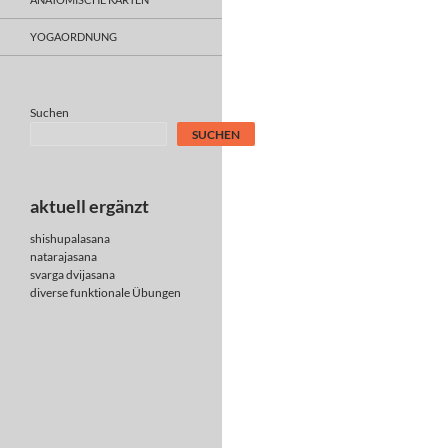
YOGAORDNUNG
Suchen
SUCHEN
aktuell ergänzt
shishupalasana
natarajasana
svarga dvijasana
diverse
funktionale Übungen