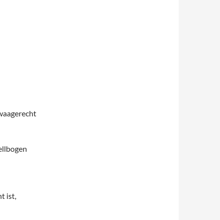
aagerecht
ellbogen
 ist,