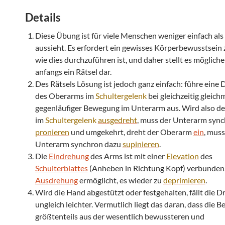
Details
Diese Übung ist für viele Menschen weniger einfach als 
aussieht. Es erfordert ein gewisses Körperbewusstsein 
wie dies durchzuführen ist, und daher stellt es möglich
anfangs ein Rätsel dar.
Des Rätsels Lösung ist jedoch ganz einfach: führe eine
des Oberarms im
Schultergelenk
bei gleichzeitig gleich
gegenläufiger Bewegung im Unterarm aus. Wird also d
im
Schultergelenk
ausgedreht
, muss der Unterarm syn
pronieren
und umgekehrt, dreht der Oberarm
ein
, muss
Unterarm synchron dazu
supinieren
.
Die
Eindrehung
des Arms ist mit einer
Elevation
des
Schulterblattes
(Anheben in Richtung Kopf) verbunden,
Ausdrehung
ermöglicht, es wieder zu
deprimieren
.
Wird die Hand abgestützt oder festgehalten, fällt die 
ungleich leichter. Vermutlich liegt das daran, dass die
größtenteils aus der wesentlich bewussteren und