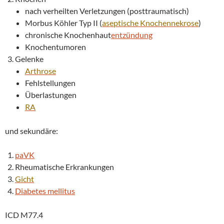
nach verheilten Verletzungen (posttraumatisch)
Morbus Köhler Typ II (
aseptische Knochennekrose
)
chronische Knochenhaut
entzündung
Knochentumoren
Gelenke
Arthrose
Fehlstellungen
Überlastungen
RA
und sekundäre:
paVK
Rheumatische Erkrankungen
Gicht
Diabetes mellitus
ICD M77.4