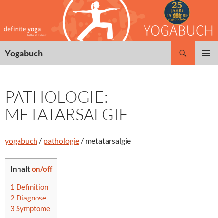
Zum
Inhalt
springen
Suchen
Yogabuch
PRIMÄR
MENÜ
PATHOLOGIE:
METATARSALGIE
yogabuch
/
pathologie
/ metatarsalgie
Inhalt
on/off
1
Definition
2
Diagnose
3
Symptome