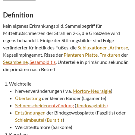
Definition
kein eigenes Erkrankungsbild, Sammelbegriff für
Mittelfußschmerzen der Strahlen 2-5, die Großzehe wird
eigens behandelt. Einige der Störungsbilder sind Folge
veränderter Kninetik des Fußes, die
Subluxationen
,
Arthrose
,
Kapselimpingemnt, Risse der
Plantaren Platte
,
Frakturen
der
Sesambeine
,
Sesamoiditis
. Unterteile in primär und sekundär,
die primären nach Betreff:
Weichteile
Nervenveränderungen ( v.a.
Morton-Neuralgie
)
Überlastung
der kleinen Bänder (Ligamente)
Sehnenscheiden
entzündung
(
Tendovaginitis
)
Entzündungen
der Bindegewebsplatte (Fasziitis) oder
Schleimbeutel
(
Bursitis
)
Weichteiltumore (Sarkome)
Knochen