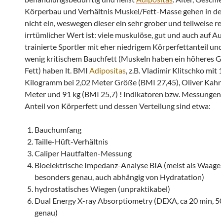
Körperbau und Verhältnis Muskel/Fett-Masse gehen in d
nicht ein, weswegen dieser ein sehr grober und teilweise r
irrtümlicher Wert ist: viele muskulöse, gut und auch auf 
trainierte Sportler mit eher niedrigem Körperfettanteil und
wenig kritischem Bauchfett (Muskeln haben ein höheres G
Fett) haben lt. BMI
Adipositas
, z.B. Vladimir Klitschko mit
Kilogramm bei 2,02 Meter Größe (BMI 27,45), Oliver Kahn
Meter und 91 kg (BMI 25,7) ! Indikatoren bzw. Messungen
Anteil von Körperfett und dessen Verteilung sind etwa:
Bauchumfang
Taille-Hüft-Verhältnis
Caliper Hautfalten-Messung
Bioelektrische Impedanz-Analyse BIA (meist als Waage,
besonders genau, auch abhängig von Hydratation)
hydrostatisches Wiegen (unpraktikabel)
Dual Energy X-ray Absorptiometry (DEXA, ca 20 min, 50-
genau)