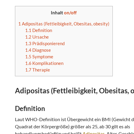
Inhalt
on/off
1
Adipositas (Fettleibigkeit, Obesitas, obesity)
1.1
Definition
1.2
Ursache
1.3
Prädisponierend
1.4
Diagnose
1.5
Symptome
1.6
Komplikationen
1.7
Therapie
Adipositas
(
Fettleibigkeit
,
Obesitas
,
o
Definition
Laut WHO-Definition ist Übergewicht ein BMI (Gewicht 
Quadrat der Körpergröße) größer als 25, ab 30 gilt es als
behandlungsbedürftig und heißt
Adipositas
. Alter, Geschl