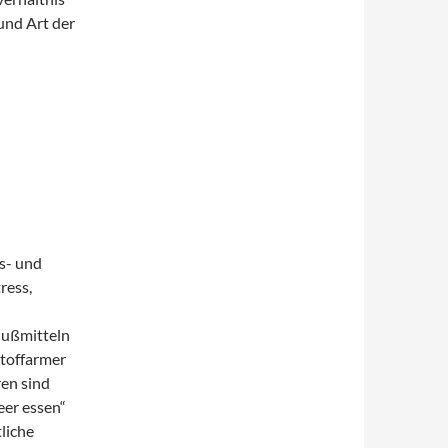
nd Art der
s- und
ress,
nußmitteln
stoffarmer
ren sind
eer essen“
liche