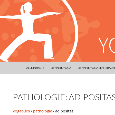
ALLE INHALTE
DEFINITE YOGA
DEFINITE YOGA LEHRERAU
PATHOLOGIE: ADIPOSITA
yogabuch
/
pathologie
/ adipositas