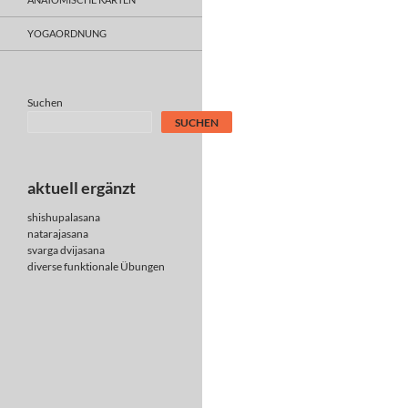
YOGAORDNUNG
Suchen
SUCHEN
aktuell ergänzt
shishupalasana
natarajasana
svarga dvijasana
diverse
funktionale Übungen