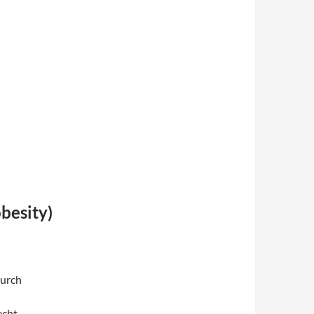
besity
)
durch
echt,