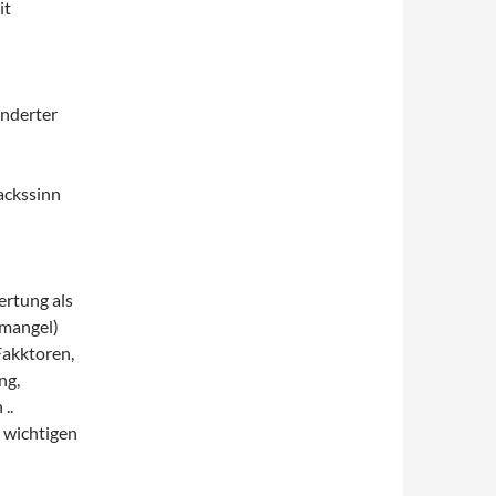
it
inderter
ackssinn
rtung als
smangel)
Fakktoren,
ng,
..
 wichtigen