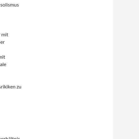
isolismus
 mit
er
mit
ale
rikiken zu
verhältnis