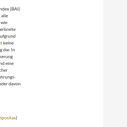
Index (BAI)
 alle
 wie
erbreite
Aufgrund
it
keine
 dar. In
kerung
nd eine
cher
ahrungs-
nder davon
ipositas
)