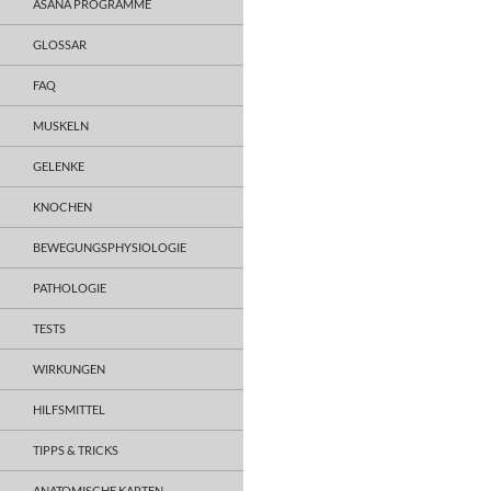
ASANA PROGRAMME
GLOSSAR
FAQ
MUSKELN
GELENKE
KNOCHEN
BEWEGUNGSPHYSIOLOGIE
PATHOLOGIE
TESTS
WIRKUNGEN
HILFSMITTEL
TIPPS & TRICKS
ANATOMISCHE KARTEN