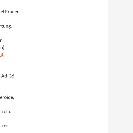
bei Frauen
rtung,
on
rn)
n)
,
p Ad-36
eroide,
teln:
tter