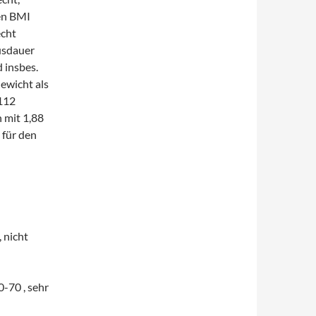
en BMI
echt
Ausdauer
 insbes.
ewicht als
 112
 mit 1,88
 für den
 nicht
70 , sehr