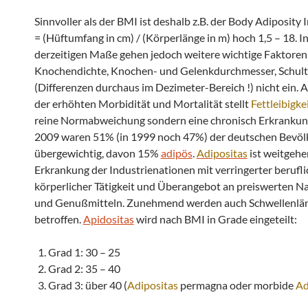
Sinnvoller als der BMI ist deshalb z.B. der Body Adiposity 
= (Hüftumfang in cm) / (Körperlänge in m) hoch 1,5 – 18. In
derzeitigen Maße gehen jedoch weitere wichtige Faktoren
Knochendichte, Knochen- und Gelenkdurchmesser, Schult
(Differenzen durchaus im Dezimeter-Bereich !) nicht ein. 
der erhöhten Morbidität und Mortalität stellt
Fettleibigke
reine Normabweichung sondern eine chronisch Erkrankung
2009 waren 51% (in 1999 noch 47%) der deutschen Bevöl
übergewichtig, davon 15%
adipös
.
Adipositas
ist weitgehe
Erkrankung der Industrienationen mit verringerter berufli
körperlicher Tätigkeit und Überangebot an preiswerten N
und Genußmitteln. Zunehmend werden auch Schwellenlä
betroffen.
Apidositas
wird nach BMI in Grade eingeteilt:
Grad 1: 30 – 25
Grad 2: 35 – 40
Grad 3: über 40 (
Adipositas
permagna oder morbide
Ad