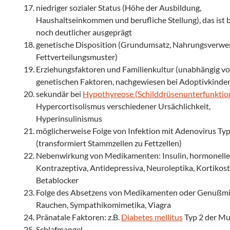
niedriger sozialer Status (Höhe der Ausbildung,
Haushaltseinkommen und berufliche Stellung), das ist 
noch deutlicher ausgeprägt
genetische Disposition (Grundumsatz, Nahrungsverwe
Fettverteilungsmuster)
Erziehungsfaktoren und Familienkultur (unabhängig v
genetischen Faktoren, nachgewiesen bei Adoptivkinde
sekundär bei
Hypothyreose (Schilddrüsenunterfunktio
Hypercortisolismus verschiedener Ursächlichkeit,
Hyperinsulinismus
möglicherweise Folge von Infektion mit Adenovirus Ty
(transformiert Stammzellen zu Fettzellen)
Nebenwirkung von Medikamenten: Insulin, hormonelle
Kontrazeptiva, Antidepressiva, Neuroleptika, Kortikost
Betablocker
Folge des Absetzens von Medikamenten oder Genußmit
Rauchen, Sympathikomimetika, Viagra
Pränatale Faktoren: z.B.
Diabetes mellitus
Typ 2 der Mu
Schlafmangel