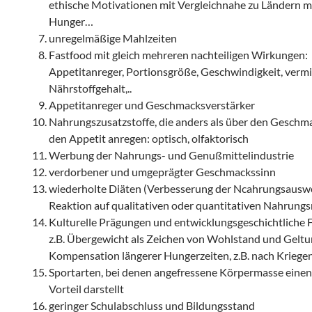
ethische Motivationen mit Vergleichnahe zu Ländern m
Hunger…
unregelmäßige Mahlzeiten
Fastfood mit gleich mehreren nachteiligen Wirkungen:
Appetitanreger, Portionsgröße, Geschwindigkeit, verm
Nährstoffgehalt,..
Appetitanreger und Geschmacksverstärker
Nahrungszusatzstoffe, die anders als über den Geschm
den Appetit anregen: optisch, olfaktorisch
Werbung der Nahrungs- und Genußmittelindustrie
verdorbener und umgeprägter Geschmackssinn
wiederholte Diäten (Verbesserung der Ncahrungsauswe
Reaktion auf qualitativen oder quantitativen Nahrung
Kulturelle Prägungen und entwicklungsgeschichtliche 
z.B. Übergewicht als Zeichen von Wohlstand und Geltu
Kompensation längerer Hungerzeiten, z.B. nach Kriegen 
Sportarten, bei denen angefressene Körpermasse einen
Vorteil darstellt
geringer Schulabschluss und Bildungsstand