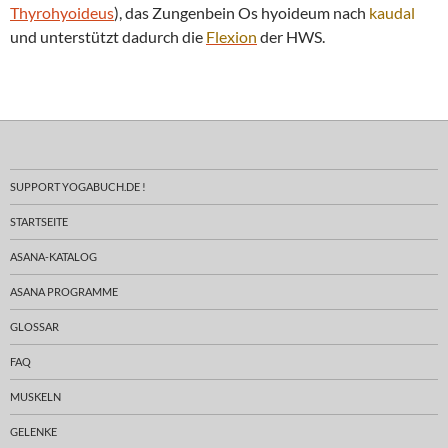
Thyrohyoideus
), das Zungenbein Os hyoideum nach
kaudal
und unterstützt dadurch die
Flexion
der HWS.
SUPPORT YOGABUCH.DE !
STARTSEITE
ASANA-KATALOG
ASANA PROGRAMME
GLOSSAR
FAQ
MUSKELN
GELENKE