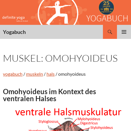
Zum
Inhalt
springen
Suchen
Yogabuch
PRIMÄR
MENÜ
MUSKEL: OMOHYOIDEUS
yogabuch
/
muskeln
/
hals
/ omohyoideus
Omohyoideus im Kontext des
ventralen
Halses