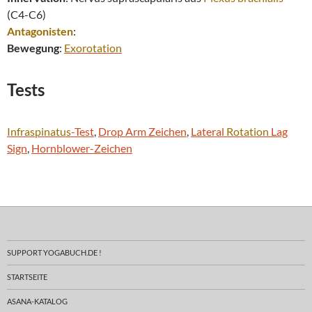
(C4-C6)
Antagonisten
:
Bewegung
:
Exorotation
Tests
Infraspinatus
-Test
,
Drop Arm Zeichen
,
Lateral
Rotation
Lag
Sign
,
Hornblower-Zeichen
SUPPORT YOGABUCH.DE !
STARTSEITE
ASANA-KATALOG