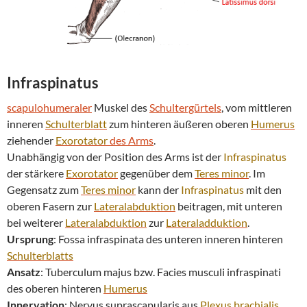
Infraspinatus
scapulohumeraler
Muskel des
Schultergürtels
, vom mittleren
inneren
Schulterblatt
zum hinteren äußeren oberen
Humerus
ziehender
Exorotator
des Arms
.
Unabhängig von der Position des Arms ist der
Infraspinatus
der stärkere
Exorotator
gegenüber dem
Teres minor
. Im
Gegensatz zum
Teres minor
kann der
Infraspinatus
mit den
oberen Fasern zur
Lateralabduktion
beitragen, mit unteren
bei weiterer
Lateralabduktion
zur
Lateraladduktion
.
Ursprung
: Fossa infraspinata des unteren inneren hinteren
Schulterblatts
Ansatz
: Tuberculum majus bzw. Facies musculi infraspinati
des oberen hinteren
Humerus
Innervation
: Nervus suprascapularis aus
Plexus brachialis