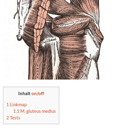
Inhalt
on/off
1
Linkmap
1.1
M. gluteus medius
2
Tests