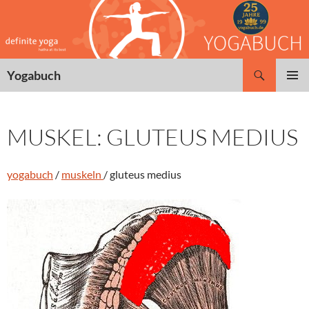
Zum
Inhalt
springen
Suchen
Yogabuch
PRIMÄR
MENÜ
MUSKEL: GLUTEUS MEDIUS
yogabuch
/
muskeln
/ gluteus medius