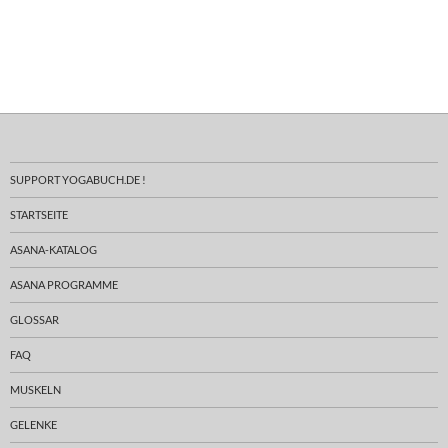
SUPPORT YOGABUCH.DE !
STARTSEITE
ASANA-KATALOG
ASANA PROGRAMME
GLOSSAR
FAQ
MUSKELN
GELENKE