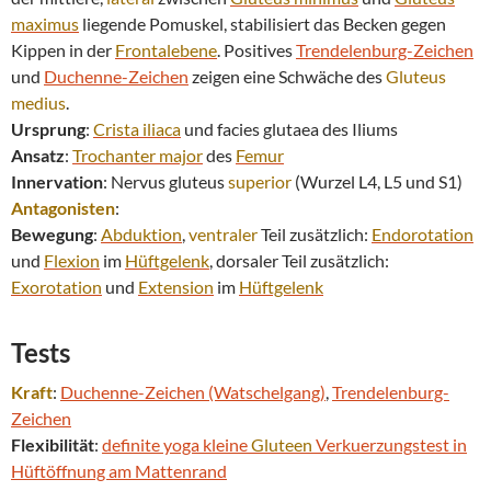
maximus
liegende Pomuskel, stabilisiert das Becken gegen
Kippen in der
Frontalebene
. Positives
Trendelenburg-Zeichen
und
Duchenne-Zeichen
zeigen eine Schwäche des
Gluteus
medius
.
Ursprung
:
Crista iliaca
und facies glutaea des Iliums
Ansatz
:
Trochanter major
des
Femur
Innervation
: Nervus gluteus
superior
(Wurzel L4, L5 und S1)
Antagonisten
:
Bewegung
:
Abduktion
,
ventraler
Teil zusätzlich:
Endorotation
und
Flexion
im
Hüftgelenk
, dorsaler Teil zusätzlich:
Exorotation
und
Extension
im
Hüftgelenk
Tests
Kraft
:
Duchenne-Zeichen (Watschelgang)
,
Trendelenburg-
Zeichen
Flexibilität
:
definite yoga kleine
Gluteen
Verkuerzungstest in
Hüftöffnung am Mattenrand