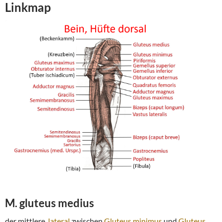
Linkmap
M. gluteus medius
der mittlere,
lateral
zwischen
Gluteus minimus
und
Gluteus