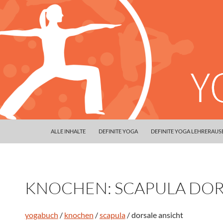
ALLE INHALTE
DEFINITE YOGA
DEFINITE YOGA LEHRERAU
KNOCHEN: SCAPULA DOR
yogabuch
/
knochen
/
scapula
/ dorsale ansicht