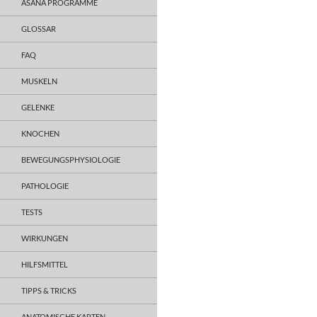
ASANA PROGRAMME
GLOSSAR
FAQ
MUSKELN
GELENKE
KNOCHEN
BEWEGUNGSPHYSIOLOGIE
PATHOLOGIE
TESTS
WIRKUNGEN
HILFSMITTEL
TIPPS & TRICKS
ANATOMISCHE KARTEN