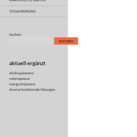
YOGAORDNUNG
Suchen
SUCHEN
aktuell ergänzt
shishupalasana
natarajasana
svarga dvijasana
diverse
funktionale Übungen