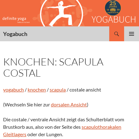
Zum
Inhalt
springen
Suchen
Yogabuch
PRIMÄR
MENÜ
KNOCHEN: SCAPULA
COSTAL
yogabuch
/
knochen
/
scapula
/ costale ansicht
(Wechseln Sie hier zur
dorsalen Ansicht
)
Die costale / ventrale Ansicht zeigt das Schulterblatt vom
Brustkorb aus, also von der Seite des
scapulothorakalen
Gleitlagers
oder der Lungen.