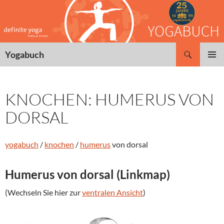
Zum
Inhalt
springen
Suchen
Yogabuch
PRIMÄR
MENÜ
KNOCHEN: HUMERUS VON
DORSAL
yogabuch
/
knochen
/
humerus
von dorsal
Humerus von dorsal (Linkmap)
(Wechseln Sie hier zur
ventralen Ansicht
)