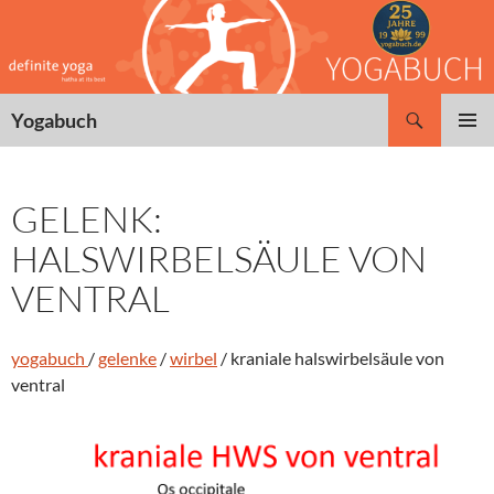
Zum
Inhalt
springen
Suchen
Yogabuch
PRIMÄR
MENÜ
GELENK:
HALSWIRBELSÄULE VON
VENTRAL
yogabuch
/
gelenke
/
wirbel
/ kraniale halswirbelsäule von
ventral