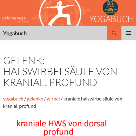
Zum
Inhalt
springen
Suchen
Yogabuch
PRIMÄR
MENÜ
GELENK:
HALSWIRBELSÄULE VON
KRANIAL, PROFUND
yogabuch
/
gelenke
/
wirbel
/ kraniale halswirbelsäule von
kranial, profund