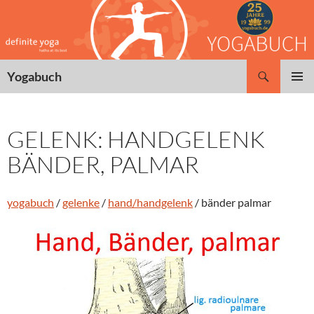
Zum
Inhalt
springen
Suchen
Yogabuch
PRIMÄR
MENÜ
GELENK: HANDGELENK
BÄNDER, PALMAR
yogabuch
/
gelenke
/
hand/handgelenk
/ bänder palmar