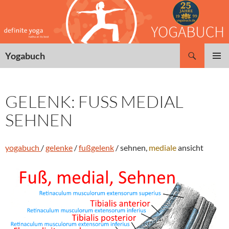
Zum
Inhalt
springen
Suchen
Yogabuch
PRIMÄR
MENÜ
GELENK: FUSS MEDIAL
SEHNEN
yogabuch
/
gelenke
/
fußgelenk
/ sehnen,
mediale
ansicht