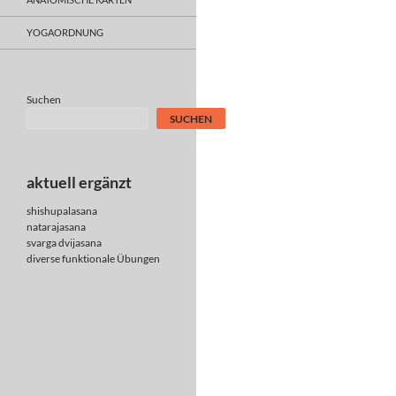
YOGAORDNUNG
Suchen
SUCHEN
aktuell ergänzt
shishupalasana
natarajasana
svarga dvijasana
diverse
funktionale Übungen