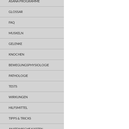
ASANA PROGRAMME
GLOSSAR
FAQ
MUSKELN
GELENKE
KNOCHEN
BEWEGUNGSPHYSIOLOGIE
PATHOLOGIE
TESTS
WIRKUNGEN
HILFSMITTEL
TIPPS & TRICKS
ANATOMISCHE KARTEN