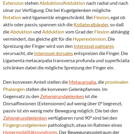
Extension
stehen
Abduktion
/
Adduktion
nach radial und nach
ulnar zur Verfügung. Die bei Kugelgelenken mögliche
Rotation
wird ligamentär eingeschränkt. Bei
Flexion
, egal ob
aktiv oder passiv, spannen sich die
Kollateralbänder
, so daß
die
Abduktion
und
Adduktion
vom Grad der
Flexion
abhängig
vermindert, das gleiche gilt für die
Hyperextension
. Die
Spreizung der Finger wird von den
Interossei
palmares
verursacht, die
Interossei
dorsales
entspreizen die Finger. Die
Ligamenta metacarpalia transversa profunda und superficialia
schränken dabei die mögliche Spreizung der Finger ein.
Den konvexen Anteil stellen die
Metacarpalia
, die
proximalen
Phalangen
stellen die konvexen Gelenkpfannen. Im
Gegensatz zu den
Zehengrundgelenken
ist die
Dorsalflexionen (Extensionen) auf wenig über 0° begrenzt,
passiv ist ein wenig mehr Bewegung möglich. Die bei den
Zehengrundgelenken
verfügbaren rund 90° sind bei den
Fingergrundgelenken
pathologisch, etwa im Rahmen eines
Hypermobilitätssyndroms
. Der Bewegungsspielraum der