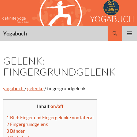
Zum
Inhalt
springen
Suchen
Yogabuch
PRIMÄR
MENÜ
GELENK:
FINGERGRUNDGELENK
yogabuch
/
gelenke
/ fingergrundgelenk
Inhalt
on/off
1
Bild: Finger und Fingergelenke von lateral
2
Fingergrundgelenk
3
Bänder