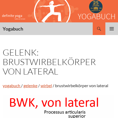
Zum
Inhalt
springen
Suchen
Yogabuch
PRIMÄR
MENÜ
GELENK:
BRUSTWIRBELKÖRPER
VON LATERAL
yogabuch
/
gelenke
/
wirbel
/ brustwirbelkörper von lateral