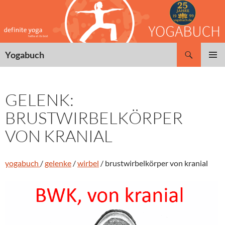
Zum
Inhalt
springen
Suchen
Yogabuch
PRIMÄR
MENÜ
GELENK:
BRUSTWIRBELKÖRPER
VON KRANIAL
yogabuch
/
gelenke
/
wirbel
/ brustwirbelkörper von kranial