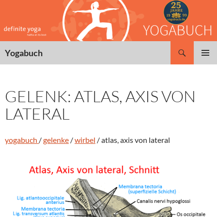
Zum
Inhalt
springen
Suchen
Yogabuch
PRIMÄR
MENÜ
GELENK: ATLAS, AXIS VON
LATERAL
yogabuch
/
gelenke
/
wirbel
/ atlas, axis von lateral