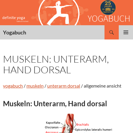
Zum
Inhalt
springen
Suchen
Yogabuch
PRIMÄR
MENÜ
MUSKELN: UNTERARM,
HAND DORSAL
yogabuch
/
muskeln
/
unterarm dorsal
/ allgemeine ansicht
Muskeln: Unterarm, Hand dorsal