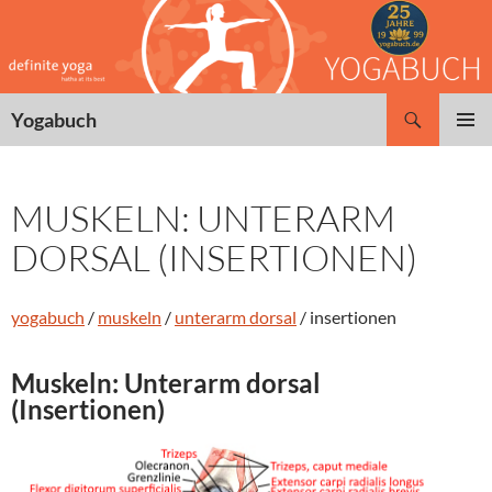
Zum
Inhalt
springen
Suchen
Yogabuch
PRIMÄR
MENÜ
MUSKELN: UNTERARM
DORSAL (INSERTIONEN)
yogabuch
/
muskeln
/
unterarm dorsal
/ insertionen
Muskeln: Unterarm dorsal
(Insertionen)