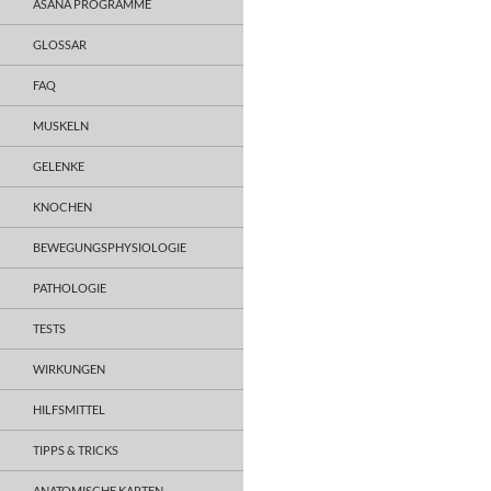
ASANA PROGRAMME
GLOSSAR
FAQ
MUSKELN
GELENKE
KNOCHEN
BEWEGUNGSPHYSIOLOGIE
PATHOLOGIE
TESTS
WIRKUNGEN
HILFSMITTEL
TIPPS & TRICKS
ANATOMISCHE KARTEN