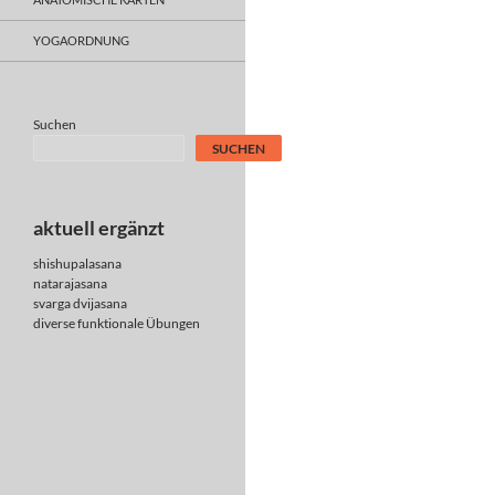
YOGAORDNUNG
Suchen
SUCHEN
aktuell ergänzt
shishupalasana
natarajasana
svarga dvijasana
diverse
funktionale Übungen