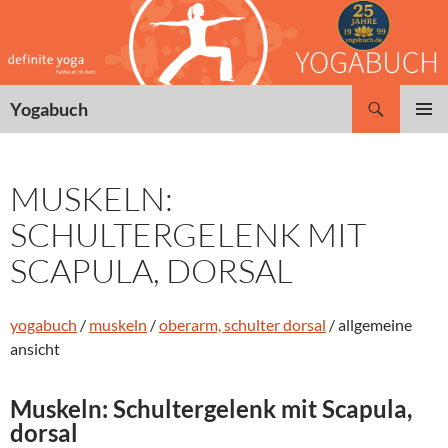
Zum
Inhalt
springen
Suchen
Yogabuch
PRIMÄR
MENÜ
MUSKELN:
SCHULTERGELENK MIT
SCAPULA, DORSAL
yogabuch
/
muskeln
/
oberarm, schulter dorsal
/ allgemeine
ansicht
Muskeln: Schultergelenk mit Scapula,
dorsal