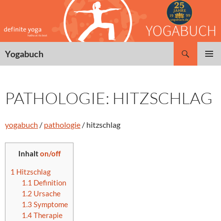
Zum
Inhalt
springen
Suchen
Yogabuch
PRIMÄR
MENÜ
PATHOLOGIE: HITZSCHLAG
yogabuch
/
pathologie
/ hitzschlag
Inhalt
on/off
1
Hitzschlag
1.1
Definition
1.2
Ursache
1.3
Symptome
1.4
Therapie