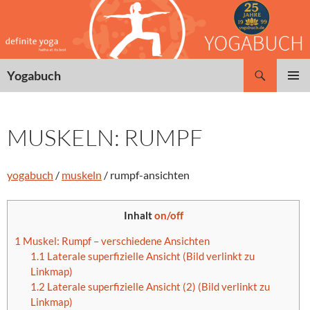
Zum
Inhalt
springen
Suchen
Yogabuch
PRIMÄR
MENÜ
MUSKELN: RUMPF
yogabuch
/
muskeln
/ rumpf-ansichten
Inhalt
on/off
1
Muskel: Rumpf – verschiedene Ansichten
1.1
Laterale superfizielle Ansicht (Bild verlinkt zu
Linkmap)
1.2
Laterale superfizielle Ansicht (2) (Bild verlinkt zu
Linkmap)