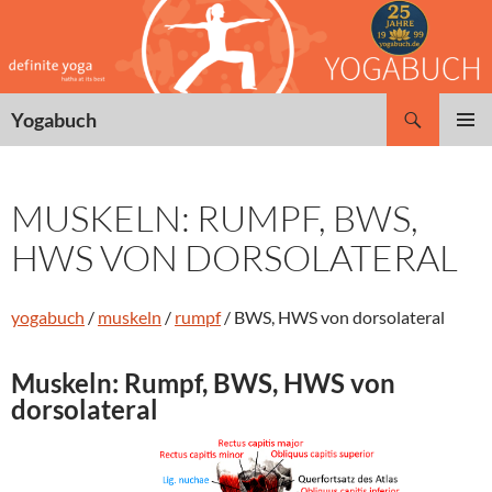
Zum
Inhalt
springen
Suchen
Yogabuch
PRIMÄR
MENÜ
MUSKELN: RUMPF, BWS,
HWS VON DORSOLATERAL
yogabuch
/
muskeln
/
rumpf
/ BWS, HWS von dorsolateral
Muskeln: Rumpf, BWS, HWS von
dorsolateral