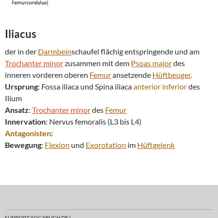
Iliacus
der in der
Darmbein
schaufel flächig entspringende und am
Trochanter minor
zusammen mit dem
Psoas major
des
inneren vorderen oberen
Femur
ansetzende
Hüftbeuger
.
Ursprung
: Fossa iliaca und Spina iliaca
anterior
inferior
des
Ilium
Ansatz
:
Trochanter minor
des
Femur
Innervation
: Nervus femoralis (L3 bis L4)
Antagonisten
:
Bewegung
:
Flexion
und
Exorotation
im
Hüftgelenk
SUPPORT YOGABUCH.DE !