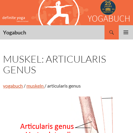
Zum
Inhalt
springen
Suchen
Yogabuch
PRIMÄR
MENÜ
MUSKEL: ARTICULARIS
GENUS
yogabuch
/
muskeln
/ articularis genus