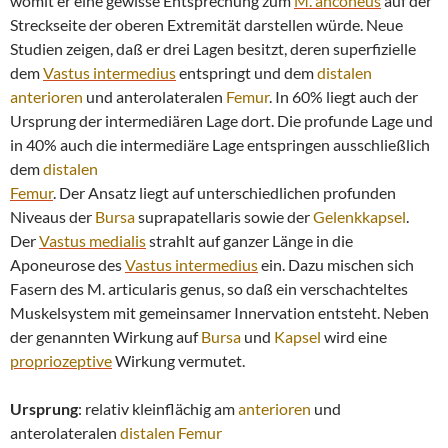
womit er eine gewisse Entsprechung zum
M. anconeus
auf der
Streckseite der oberen Extremität darstellen würde. Neue
Studien zeigen, daß er drei Lagen besitzt, deren superfizielle
dem
Vastus intermedius
entspringt und dem
distalen
anterioren
und anterolateralen
Femur
. In 60% liegt auch der
Ursprung der intermediären Lage dort. Die profunde Lage und
in 40% auch die intermediäre Lage entspringen ausschließlich
dem
distalen
Femur
. Der Ansatz liegt auf unterschiedlichen profunden
Niveaus der
Bursa
suprapatellaris sowie der
Gelenkkapsel
.
Der
Vastus medialis
strahlt auf ganzer Länge in die
Aponeurose des
Vastus intermedius
ein. Dazu mischen sich
Fasern des M. articularis genus, so daß ein verschachteltes
Muskelsystem mit gemeinsamer Innervation entsteht. Neben
der genannten Wirkung auf
Bursa
und
Kapsel
wird eine
propriozeptive
Wirkung vermutet.
Ursprung
: relativ kleinflächig am
anterioren
und
anterolateralen
distalen
Femur