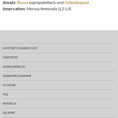
Ansatz
:
Bursa
suprapatellaris und
Gelenkkapsel
Innervation
: Nervus femoralis (L2-L4)
SUPPORT YOGABUCH.DE !
STARTSEITE
ASANA-KATALOG
ASANA PROGRAMME
GLOSSAR
FAQ
MUSKELN
GELENKE