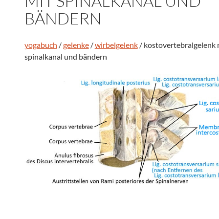
MIT SPINALKANAL UND
BÄNDERN
yogabuch
/
gelenke
/
wirbelgelenk
/ kostovertebralgelenk 
spinalkanal und bändern