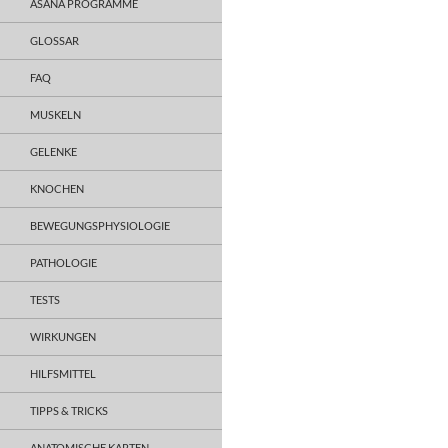
ASANA PROGRAMME
GLOSSAR
FAQ
MUSKELN
GELENKE
KNOCHEN
BEWEGUNGSPHYSIOLOGIE
PATHOLOGIE
TESTS
WIRKUNGEN
HILFSMITTEL
TIPPS & TRICKS
ANATOMISCHE KARTEN