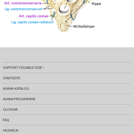
SUPPORT YOGABUCH.DE !
STARTSEITE
ASANA-KATALOG
ASANA PROGRAMME
GLOSSAR
FAQ
MUSKELN