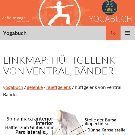
Zum
Inhalt
springen
Suchen
Yogabuch
PRIMÄR
MENÜ
LINKMAP: HÜFTGELENK
VON VENTRAL, BÄNDER
yogabuch
/
gelenke
/
hueftgelenk
/ hüftgelenk von ventral,
Bänder