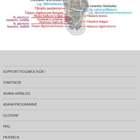
SUPPORT YOGABUCH.DE !
STARTSEITE
ASANA-KATALOG
ASANA PROGRAMME
GLOSSAR
FAQ
MUSKELN