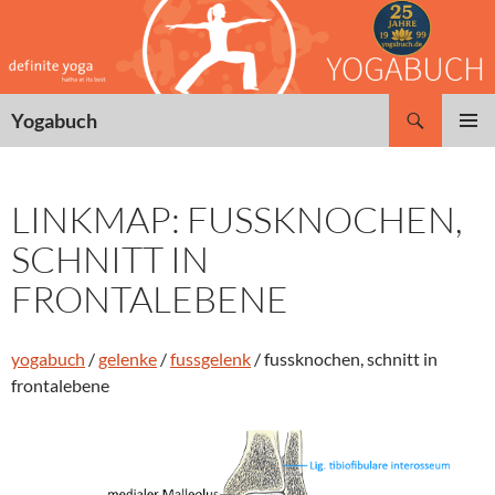
Zum
Inhalt
springen
Suchen
Yogabuch
PRIMÄR
MENÜ
LINKMAP: FUSSKNOCHEN,
SCHNITT IN
FRONTALEBENE
yogabuch
/
gelenke
/
fussgelenk
/ fussknochen, schnitt in
frontalebene