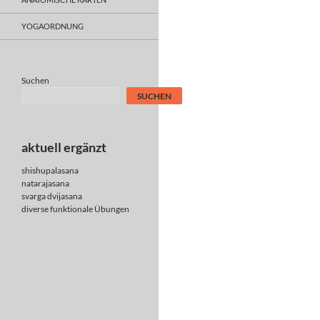
YOGAORDNUNG
Suchen
SUCHEN
aktuell ergänzt
shishupalasana
natarajasana
svarga dvijasana
diverse
funktionale Übungen