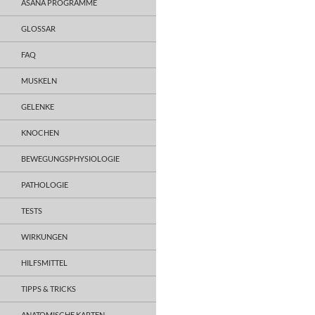
ASANA PROGRAMME
GLOSSAR
FAQ
MUSKELN
GELENKE
KNOCHEN
BEWEGUNGSPHYSIOLOGIE
PATHOLOGIE
TESTS
WIRKUNGEN
HILFSMITTEL
TIPPS & TRICKS
ANATOMISCHE KARTEN