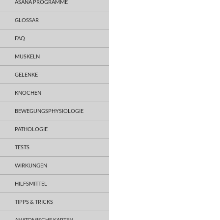
ASANA PROGRAMME
GLOSSAR
FAQ
MUSKELN
GELENKE
KNOCHEN
BEWEGUNGSPHYSIOLOGIE
PATHOLOGIE
TESTS
WIRKUNGEN
HILFSMITTEL
TIPPS & TRICKS
ANATOMISCHE KARTEN