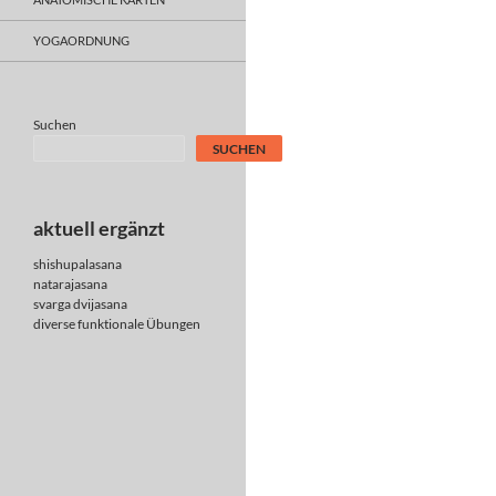
YOGAORDNUNG
Suchen
SUCHEN
aktuell ergänzt
shishupalasana
natarajasana
svarga dvijasana
diverse
funktionale Übungen