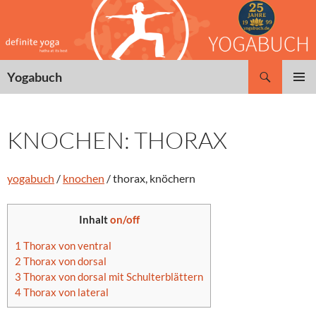
Zum
Inhalt
springen
Suchen
Yogabuch
PRIMÄR
MENÜ
KNOCHEN: THORAX
yogabuch
/
knochen
/ thorax, knöchern
Inhalt
on/off
1
Thorax von ventral
2
Thorax von dorsal
3
Thorax von dorsal mit Schulterblättern
4
Thorax von lateral