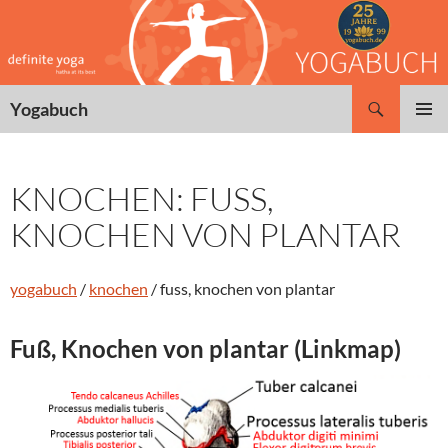
Zum
Inhalt
springen
Suchen
Yogabuch
PRIMÄR
MENÜ
KNOCHEN: FUSS,
KNOCHEN VON PLANTAR
yogabuch
/
knochen
/ fuss, knochen von plantar
Fuß, Knochen von plantar (Linkmap)