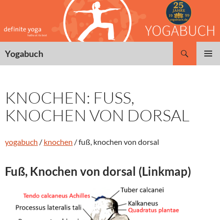
Zum
Inhalt
springen
Suchen
Yogabuch
PRIMÄR
MENÜ
KNOCHEN: FUSS, K
NOCHEN VON DORSAL
yogabuch
/
knochen
/ fuß, knochen von dorsal
Fuß, Knochen von dorsal (Linkmap)