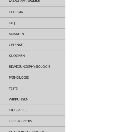
ASANA PROGRAMME
GLOSSAR
FAQ
MUSKELN
GELENKE
KNOCHEN
BEWEGUNGSPHYSIOLOGIE
PATHOLOGIE
TESTS
WIRKUNGEN
HILFSMITTEL
TIPPS & TRICKS
ANATOMISCHE KARTEN