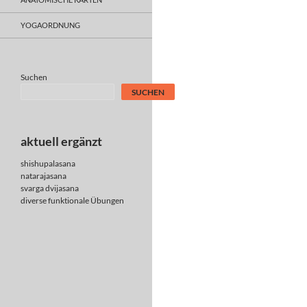
YOGAORDNUNG
Suchen
SUCHEN
aktuell ergänzt
shishupalasana
natarajasana
svarga dvijasana
diverse
funktionale Übungen