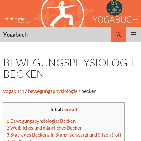
Zum
Inhalt
springen
Suchen
Yogabuch
PRIMÄR
MENÜ
BEWEGUNGSPHYSIOLOGIE:
BECKEN
yogabuch
/
bewegungsphysiologie
/ becken
Inhalt
on/off
1
Bewegungspyhsiologie: Becken
2
Weibliches und männliches Becken
3
Statik des Beckens in Stand (schwarz) und Sitzen (rot)