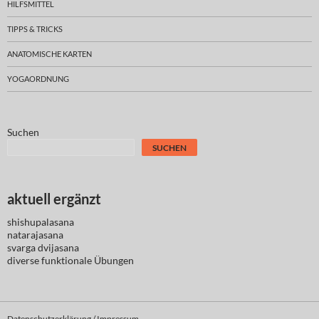
HILFSMITTEL
TIPPS & TRICKS
ANATOMISCHE KARTEN
YOGAORDNUNG
Suchen
SUCHEN
aktuell ergänzt
shishupalasana
natarajasana
svarga dvijasana
diverse
funktionale Übungen
Datenschutzerklärung / Impressum