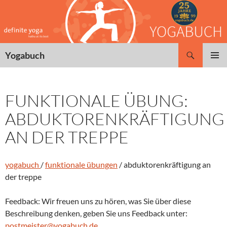
Zum
Inhalt
springen
Suchen
Yogabuch
PRIMÄR
MENÜ
FUNKTIONALE ÜBUNG:
ABDUKTORENKRÄFTIGUNG
AN DER TREPPE
yogabuch
/
funktionale übungen
/ abduktorenkräftigung an
der treppe
Feedback: Wir freuen uns zu hören, was Sie über diese
Beschreibung denken, geben Sie uns Feedback unter:
postmeister@yogabuch.de