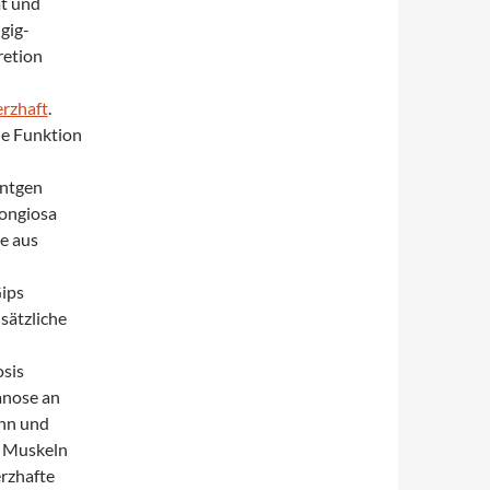
mt und
gig-
retion
rzhaft
.
ie Funktion
öntgen
pongiosa
e aus
Gips
sätzliche
sis
anose an
ünn und
d Muskeln
erzhafte