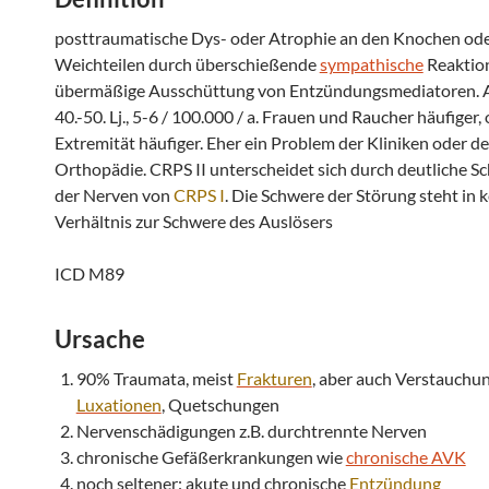
posttraumatische Dys- oder Atrophie an den Knochen od
Weichteilen durch überschießende
sympathische
Reaktio
übermäßige Ausschüttung von Entzündungsmediatoren. Al
40.-50. Lj., 5-6 / 100.000 / a. Frauen und Raucher häufiger,
Extremität häufiger. Eher ein Problem der Kliniken oder de
Orthopädie. CRPS II unterscheidet sich durch deutliche S
der Nerven von
CRPS I
. Die Schwere der Störung steht in 
Verhältnis zur Schwere des Auslösers
ICD M89
Ursache
90% Traumata, meist
Frakturen
, aber auch Verstauchu
Luxationen
, Quetschungen
Nervenschädigungen z.B. durchtrennte Nerven
chronische Gefäßerkrankungen wie
chronische AVK
noch seltener: akute und chronische
Entzündung