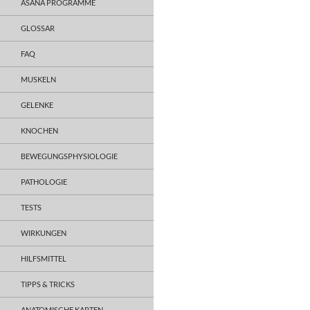
ASANA PROGRAMME
GLOSSAR
FAQ
MUSKELN
GELENKE
KNOCHEN
BEWEGUNGSPHYSIOLOGIE
PATHOLOGIE
TESTS
WIRKUNGEN
HILFSMITTEL
TIPPS & TRICKS
ANATOMISCHE KARTEN