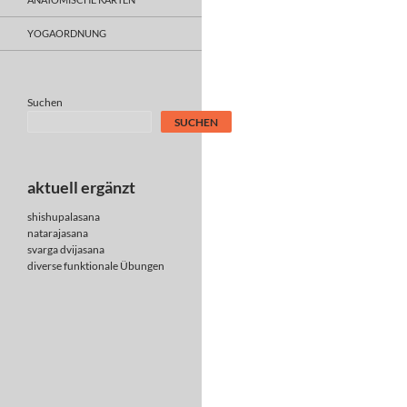
YOGAORDNUNG
Suchen
SUCHEN
aktuell ergänzt
shishupalasana
natarajasana
svarga dvijasana
diverse
funktionale Übungen