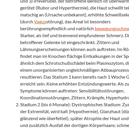
und 3) irreversibel. der betroffene Bereich ist überwär
gerötet (Rubor und Hyperthermie), die Haut schwillt tei
matschig an (Ursache unbekannt), erhöhte Schweißsek
(durch
Vagus
störung), das Areal ist besonders
berührungsempfindlich und natürlich
bewegungsschme
Starker, als tief und brennend empfundener Schmerz. D
betroffener Gelenke ist eingeschränkt. Zittern und
Lähmungserscheinungen können auch auftreten. Im R
findet man im Knochen flächige Entkalkungen in der S
ähnlich dem Schrotschußschädel beim Plasmozytom, di
einem unorganisierten ungleichmäßigen Abbauprozess
resultieren. Das Statium 1 kann bereits nach 1 Woche 
erreicht sein. Keine erhöhten Entzündungswerte. Als zu
Symptome können auftreten: Sensibilitätsstörungen,
Koordinationsstörungen, Zittern, Krämpfe, Hyperhydro
Stadium 2 (bis 6 Monate): Dystrophisches Stadium: Zy
der Extremität, wird kalt (Hypothermie), Glanzhaut (d
glänzend wie überfettet), später Atrophie der Haut un
und zusätzlich Ausfall der dortigen Körperhaare; schm