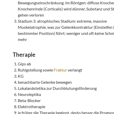
Bewegungseinschränkung. Im Röntgen: diffuse Knoche
Knochenrinde (Corticalis) wird dünner, Substanz und St
gehen verloren
Stadium 3: atrophisches Stadium: extreme, massive
Muskelatrophie, was zur Gelenkkontraktur (Einsteifen 
bestimmter Position) führt; weniger und oft keine Sch
mehr
Therapie
Gips ab
Ruhigstellung sowie
Fraktur
verlangt
KG
benachbarte Gelenke bewegen
Lokalanästetika zur Durchblutungsförderung
Neuroleptika
Beta-Blocker
Elektrotherapie
je früher die Therapie beginnt, desto besser die Progno