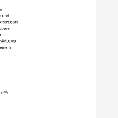
er
n und
tersgipfel
 obere
r
chädigung
keinem
ngen,