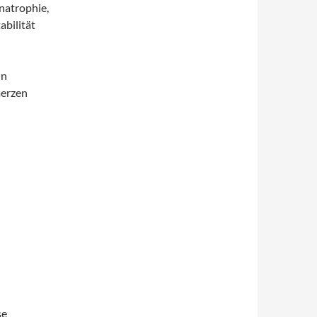
natrophie,
abilität
in
merzen
se