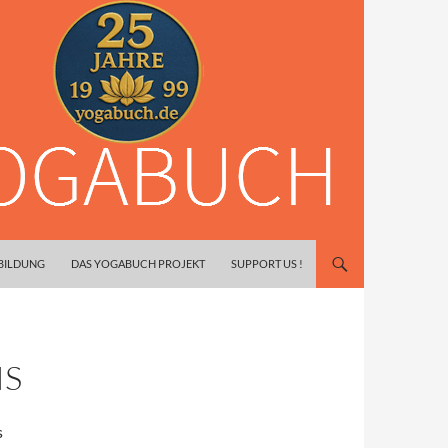
SBILDUNG
DAS YOGABUCH PROJEKT
SUPPORT US !
IS
s