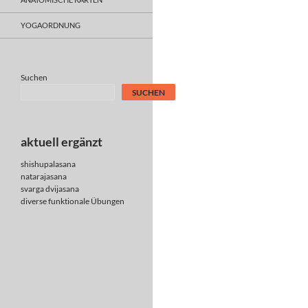
YOGAORDNUNG
Suchen
SUCHEN
aktuell ergänzt
shishupalasana
natarajasana
svarga dvijasana
diverse
funktionale Übungen