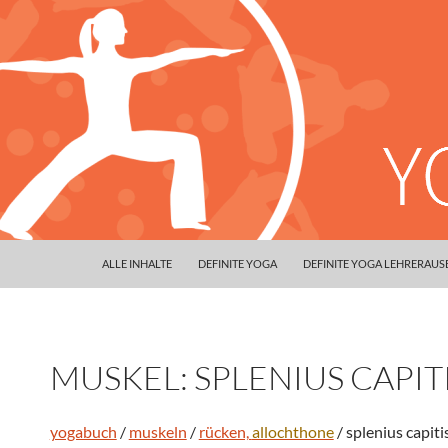
ALLE INHALTE
DEFINITE YOGA
DEFINITE YOGA LEHRERAU
MUSKEL: SPLENIUS CAPIT
yogabuch
/
muskeln
/
rücken,
allochthone
/ splenius capiti