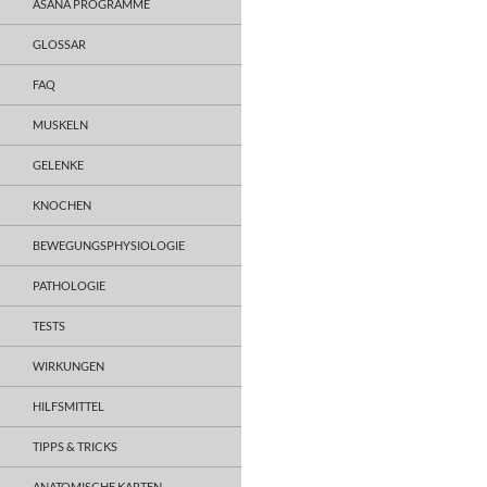
ASANA PROGRAMME
GLOSSAR
FAQ
MUSKELN
GELENKE
KNOCHEN
BEWEGUNGSPHYSIOLOGIE
PATHOLOGIE
TESTS
WIRKUNGEN
HILFSMITTEL
TIPPS & TRICKS
ANATOMISCHE KARTEN