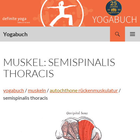
Zum
Inhalt
springen
Suchen
Yogabuch
PRIMÄR
MENÜ
MUSKEL: SEMISPINALIS
THORACIS
yogabuch
/
muskeln
/
autochthone
rückenmuskulatur
/
semispinalis thoracis