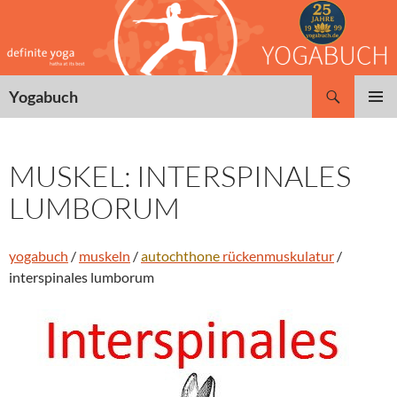
Zum
Inhalt
springen
Suchen
Yogabuch
PRIMÄR
MENÜ
MUSKEL: INTERSPINALES
LUMBORUM
yogabuch
/
muskeln
/
autochthone
rückenmuskulatur
/
interspinales lumborum