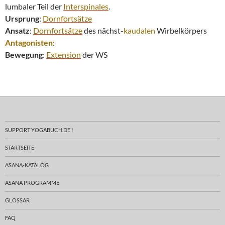
lumbaler Teil der
Interspinales
.
Ursprung
:
Dornfortsätze
Ansatz
:
Dornfortsätze
des nächst-
kaudalen
Wirbelkörpers
Antagonisten
:
Bewegung
:
Extension
der WS
SUPPORT YOGABUCH.DE !
STARTSEITE
ASANA-KATALOG
ASANA PROGRAMME
GLOSSAR
FAQ