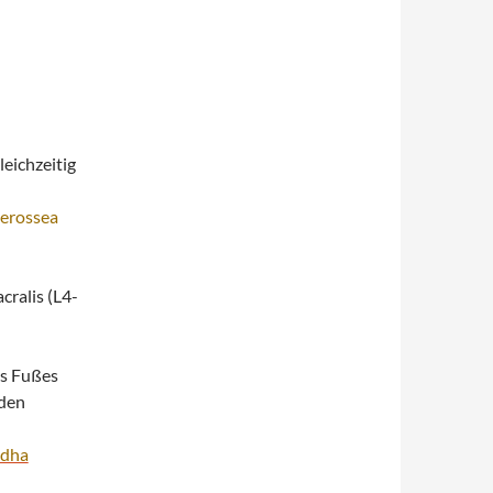
eichzeitig
erossea
cralis (L4-
s Fußes
oden
dha