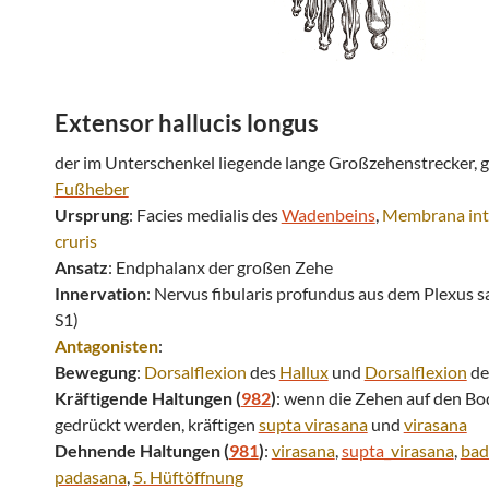
E
xtensor hallucis longus
der im Unterschenkel liegende lange Großzehenstrecker, gl
Fußheber
Ursprung
: Facies medialis des
Wadenbeins
,
Membrana int
cruris
Ansatz
: Endphalanx der großen Zehe
Innervation
: Nervus fibularis profundus aus dem Plexus sa
S1)
Antagonisten
:
Bewegung
:
Dorsalflexion
des
Hallux
und
Dorsalflexion
de
Kräftigende Haltungen (
982
)
: wenn die Zehen auf den B
gedrückt werden, kräftigen
supta virasana
und
virasana
Dehnende Haltungen (
981
)
:
virasana
,
supta_
virasana
,
bad
padasana
,
5. Hüftöffnung