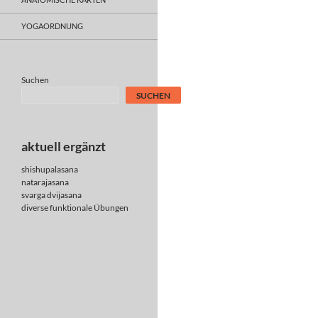
YOGAORDNUNG
Suchen
SUCHEN
aktuell ergänzt
shishupalasana
natarajasana
svarga dvijasana
diverse
funktionale Übungen