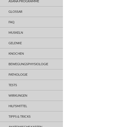
ASANA PROGRAMME
GLOSSAR
FAQ
MUSKELN
GELENKE
KNOCHEN
BEWEGUNGSPHYSIOLOGIE
PATHOLOGIE
TESTS
WIRKUNGEN
HILFSMITTEL
TIPPS & TRICKS
ANATOMISCHE KARTEN