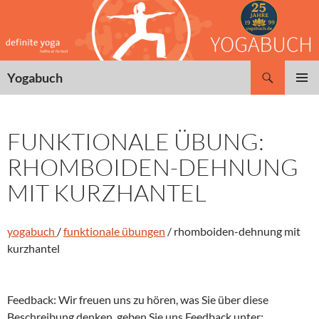
Zum
Inhalt
springen
Suchen
Yogabuch
PRIMÄR
MENÜ
FUNKTIONALE ÜBUNG:
RHOMBOIDEN-DEHNUNG
MIT KURZHANTEL
yogabuch
/
funktionale übungen
/ rhomboiden-dehnung mit
kurzhantel
Feedback: Wir freuen uns zu hören, was Sie über diese
Beschreibung denken, geben Sie uns Feedback unter: