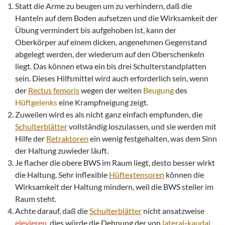
Statt die Arme zu beugen um zu verhindern, daß die
Hanteln auf dem Boden aufsetzen und die Wirksamkeit der
Übung vermindert bis aufgehoben ist, kann der
Oberkörper auf einem dicken, angenehmen Gegenstand
abgelegt werden, der wiederum auf den Oberschenkeln
liegt. Das können etwa ein bis drei Schulterstandplatten
sein. Dieses Hilfsmittel wird auch erforderlich sein, wenn
der
Rectus femoris
wegen der weiten
Beugung
des
Hüftgelenks
eine Krampfneigung zeigt.
Zuweilen wird es als nicht ganz einfach empfunden, die
Schulterblätter
vollständig loszulassen, und sie werden mit
Hilfe der
Retraktoren
ein wenig festgehalten, was dem Sinn
der Haltung zuwieder läuft.
Je flacher die obere BWS im Raum liegt, desto besser wirkt
die Haltung. Sehr inflexible
Hüftextensoren
können die
Wirksamkeit der Haltung mindern, weil die BWS steiler im
Raum steht.
Achte darauf, daß die
Schulterblätter
nicht ansatzweise
elevieren
, dies würde die Dehnung der von
lateral
-
kaudal