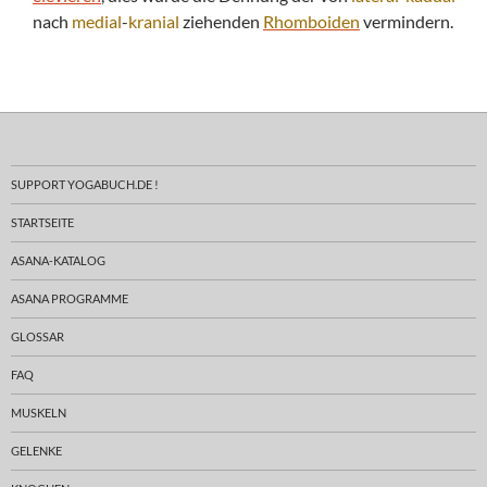
nach
medial
-
kranial
ziehenden
Rhomboiden
vermindern.
SUPPORT YOGABUCH.DE !
STARTSEITE
ASANA-KATALOG
ASANA PROGRAMME
GLOSSAR
FAQ
MUSKELN
GELENKE